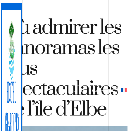
Où admirer les
panoramas les
plus
spectaculaires
DEVIS
RÉSERVER
de l’île d’Elbe