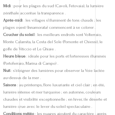
Midi
: pour les plages du sud (Cavoli, Fetovaia), la lumière
zénithale accentue la transparence .
Après‑midi
: les villages s’illuminent de tons chauds ; les
plages ouest (Innamorata) commencent à se colorer .
Coucher du soleil
: les meilleurs endroits sont Volterraio,
Monte Calamita, la Costa del Sole (Pomonte et Chiessi), le
golfe de Viticcio et Le Ghiaie .
Heure bleue
: idéale pour les ports et forteresses illuminés
(Portoferraio, Marina di Campo) .
Nuit
: s’éloigner des lumières pour observer la Voie lactée
au‑dessus de la mer .
Saisons
: au printemps, flore luxuriante et ciel clair ; en été,
lumière intense et mer turquoise ; en automne, couleurs
chaudes et visibilité exceptionnelle ; en hiver, île déserte et
lumière crue avec le lever du soleil spectaculaire .
Conditions météo
: les nuages ajoutent du caractère ; après