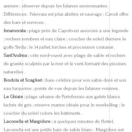
animée ; observer depuis les falaises environnantes .
Différences : Fetovaia est plus abritée et sauvage ; Cavoli offre
des bars et services .
Innamorata :
plage près de Capoliveri associée à une légende
; rochers sombres et eau claire ; coucher de soleil derrière le
golfe Stella ; le 14 juillet, torches et procession costumé .
Sant’Andrea :
côte nord‑ouest avec plage de sable et rochers
de granite sculptés par la mer et le vent, formant des piscines
naturelles .
Biodola et Scaglieri :
baie célèbre pour son sable doré et son
eau turquoise ; points de vue depuis les falaises voisines .
Le Ghiaie :
plage urbaine de Portoferraio aux galets blancs
tachés de gris ; réserve marine idéale pour le snorkelling ; le
coucher du soleil colore les bâtiments .
Laconella et Margidore :
à quelques minutes de l’hôtel,
Laconella est une petite baie de sable blanc ; Margidore est