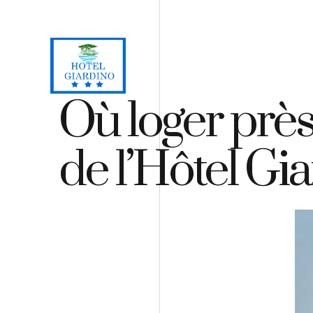
Loc. Lacona, Capoliveri - Isola d'Elba
+39 0565 964059
H
Où loger près 
de l’Hôtel Gi