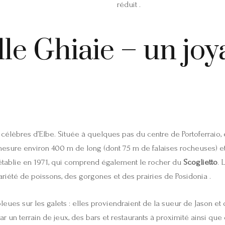
réduit .
lle Ghiaie – un joy
 célèbres d’Elbe. Située à quelques pas du centre de Portoferraio, e
 mesure environ 400 m de long (dont 75 m de falaises rocheuses) e
e établie en 1971, qui comprend également le rocher du
Scoglietto
. 
ariété de poissons, des gorgones et des prairies de Posidonia .
es sur les galets : elles proviendraient de la sueur de Jason et d
é par un terrain de jeux, des bars et restaurants à proximité ainsi q