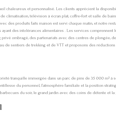
cueil chaleureux et personnalisé. Les clients apprécient la disponi
climatisation, télévision à écran plat, coffre‑fort et salle de bain
 avec des produits faits maison est servi chaque matin, et notre re
nes ayant des intolérances alimentaires . Les services comprennent 
privé ombragé, des partenariats avec des centres de plongée, des b
 de sentiers de trekking et de VTT et proposons des réductions
opriété tranquille immergée dans un parc de pins de 35 000 m² à 
tillesse du personnel, l’atmosphère familiale et la position stratég
 barbecues du soir, le grand jardin avec des coins de détente et l
l