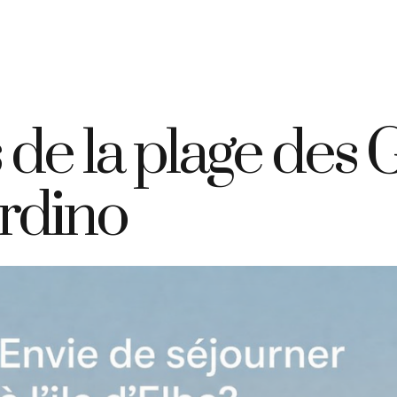
+39 335 7925420
info@elbahotelgiardino.it
RÉSERVER
D
ome
Chambres
Ferry
Île d’Elbe
de la plage des G
ardino