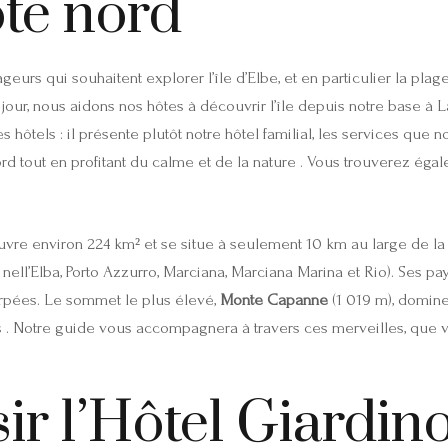
ôte nord
urs qui souhaitent explorer l’île d’Elbe, et en particulier la plag
jour, nous aidons nos hôtes à découvrir l’île depuis notre base à La
tres hôtels : il présente plutôt notre hôtel familial, les services q
ord tout en profitant du calme et de la nature . Vous trouverez ég
e couvre environ 224 km² et se situe à seulement 10 km au large de 
ell’Elba, Porto Azzurro, Marciana, Marciana Marina et Rio). Ses p
arpées. Le sommet le plus élevé,
Monte Capanne
(1 019 m), domine
. Notre guide vous accompagnera à travers ces merveilles, que vou
r l’Hôtel Giardino 