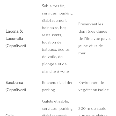
Sable très fin;
services : parking,
établissement
Préservent les
balnéaire, bar,
Lacona &
dernières dunes
restaurants,
Laconella
de l’île avec pavot
location de
(Capoliveri)
jaune et lis de
bateaux, écoles
mer
de voile, de
plongée et de
planche à voile
Barabarca
Rochers et sable;
Environnée de
(Capoliveri)
parking
végétation isolée
Galets et sable;
services : parking,
300 m de sable
Cala
établissement
aux eaux claires;