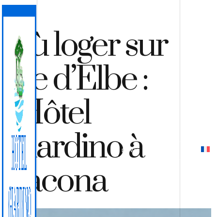
Où loger sur
l’île d’Elbe :
l’Hôtel
Giardino à
DEVIS
RÉSERVER
Lacona