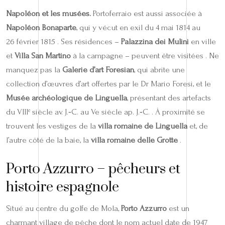
Napoléon et les musées.
Portoferraio est aussi associée à
Napoléon Bonaparte
, qui y vécut en exil du 4 mai 1814 au
26 février 1815 . Ses résidences –
Palazzina dei Mulini
en ville
et
Villa San Martino
à la campagne – peuvent être visitées . Ne
manquez pas la
Galerie d’art Foresian
, qui abrite une
collection d’œuvres d’art offertes par le Dr Mario Foresi, et le
Musée archéologique de Linguella
, présentant des artefacts
du VIIIᵉ siècle av. J.‑C. au Ve siècle ap. J.‑C. . À proximité se
trouvent les vestiges de la
villa romaine de Linguella
et, de
l’autre côté de la baie, la
villa romaine delle Grotte
.
Porto Azzurro – pêcheurs et
histoire espagnole
Situé au centre du golfe de Mola,
Porto Azzurro
est un
charmant village de pêche dont le nom actuel date de 1947