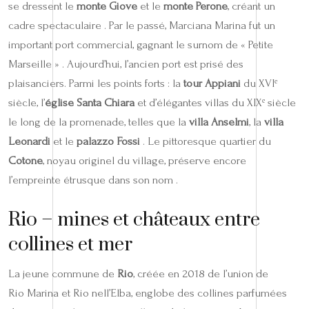
se dressent le
monte Giove
et le
monte Perone
, créant un
cadre spectaculaire . Par le passé, Marciana Marina fut un
important port commercial, gagnant le surnom de « Petite
Marseille » . Aujourd’hui, l’ancien port est prisé des
plaisanciers. Parmi les points forts : la
tour Appiani
du XVIᵉ
siècle, l’
église Santa Chiara
et d’élégantes villas du XIXᵉ siècle
le long de la promenade, telles que la
villa Anselmi
, la
villa
Leonardi
et le
palazzo Fossi
. Le pittoresque quartier du
Cotone
, noyau originel du village, préserve encore
l’empreinte étrusque dans son nom .
Rio – mines et châteaux entre
collines et mer
La jeune commune de
Rio
, créée en 2018 de l’union de
Rio Marina et Rio nell’Elba, englobe des collines parfumées