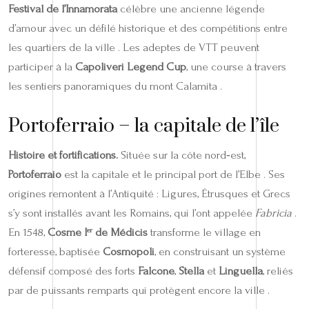
Festival de l’Innamorata
célèbre une ancienne légende
d’amour avec un défilé historique et des compétitions entre
les quartiers de la ville . Les adeptes de VTT peuvent
participer à la
Capoliveri Legend Cup
, une course à travers
les sentiers panoramiques du mont Calamita .
Portoferraio – la capitale de l’île
Histoire et fortifications.
Située sur la côte nord‑est,
Portoferraio
est la capitale et le principal port de l’Elbe . Ses
origines remontent à l’Antiquité : Ligures, Étrusques et Grecs
s’y sont installés avant les Romains, qui l’ont appelée
Fabricia
.
En 1548,
Cosme Iᵉʳ de Médicis
transforme le village en
forteresse, baptisée
Cosmopoli
, en construisant un système
défensif composé des forts
Falcone
,
Stella
et
Linguella
, reliés
par de puissants remparts qui protègent encore la ville .