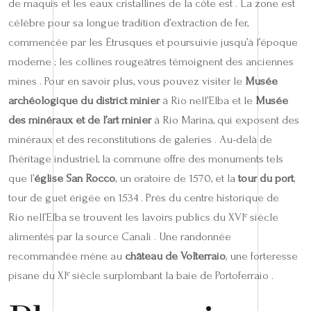
de maquis et les eaux cristallines de la côte est . La zone est
célèbre pour sa longue tradition d’extraction de fer,
commencée par les Étrusques et poursuivie jusqu’à l’époque
moderne ; les collines rougeâtres témoignent des anciennes
mines . Pour en savoir plus, vous pouvez visiter le
Musée
archéologique du district minier
à Rio nell’Elba et le
Musée
des minéraux et de l’art minier
à Rio Marina, qui exposent des
minéraux et des reconstitutions de galeries . Au-delà de
l’héritage industriel, la commune offre des monuments tels
que l’
église San Rocco
, un oratoire de 1570, et la
tour du port
,
tour de guet érigée en 1534 . Près du centre historique de
Rio nell’Elba se trouvent les lavoirs publics du XVIᵉ siècle
alimentés par la source Canali . Une randonnée
recommandée mène au
château de Volterraio
, une forteresse
pisane du XIᵉ siècle surplombant la baie de Portoferraio .