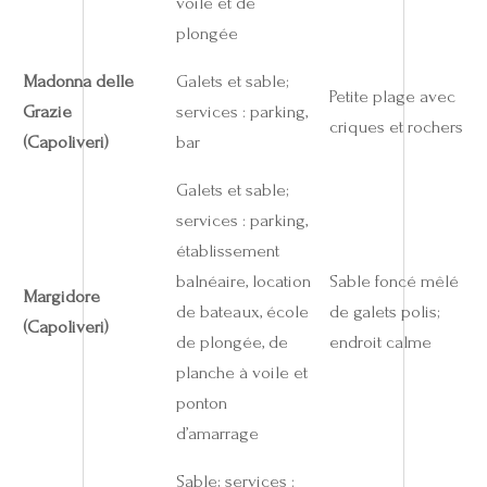
voile et de
plongée
Madonna delle
Galets et sable;
Petite plage avec
Grazie
services : parking,
criques et rochers
(Capoliveri)
bar
Galets et sable;
services : parking,
établissement
balnéaire, location
Sable foncé mêlé
Margidore
de bateaux, école
de galets polis;
(Capoliveri)
de plongée, de
endroit calme
planche à voile et
ponton
d’amarrage
Sable; services :