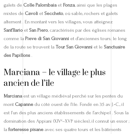
galets de
Colle Palombaia
et
Fonza
, ainsi que les plages
mixtes de
Cavoli
et
Seccheto
, où sable, rochers et galets
alternent . En montant vers les villages, vous atteignez
Sant’Ilario
et
San Piero
, caractérisés par des églises romanes
comme la
Pieve di San Giovanni
et d’anciennes tours; le long
de la route se trouvent la
Tour San Giovanni
et le
Sanctuaire
des Papillons
.
Marciana – le village le plus
ancien de l’île
Marciana
est un village médiéval perché sur les pentes du
mont
Capanne
du côté ouest de l’île. Fondé en 35 av. J.‑C., il
est l’un des plus anciens établissements de l’archipel . Sous la
domination des Appiani (XIVᵉ–XVIᵉ siècles), il connut un essor ;
la
forteresse pisane
avec ses quatre tours et les bâtiments