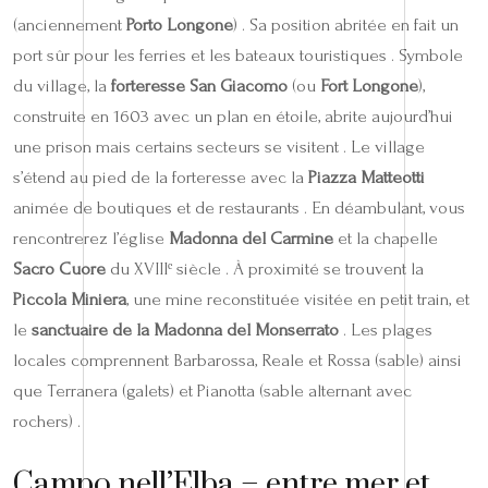
(anciennement
Porto Longone
) . Sa position abritée en fait un
port sûr pour les ferries et les bateaux touristiques . Symbole
du village, la
forteresse San Giacomo
(ou
Fort Longone
),
construite en 1603 avec un plan en étoile, abrite aujourd’hui
une prison mais certains secteurs se visitent . Le village
s’étend au pied de la forteresse avec la
Piazza Matteotti
animée de boutiques et de restaurants . En déambulant, vous
rencontrerez l’église
Madonna del Carmine
et la chapelle
Sacro Cuore
du XVIIIᵉ siècle . À proximité se trouvent la
Piccola Miniera
, une mine reconstituée visitée en petit train, et
le
sanctuaire de la Madonna del Monserrato
. Les plages
locales comprennent Barbarossa, Reale et Rossa (sable) ainsi
que Terranera (galets) et Pianotta (sable alternant avec
rochers) .
Campo nell’Elba – entre mer et