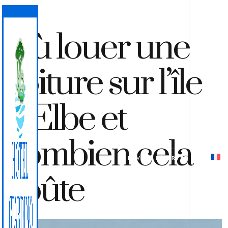
Où louer une
voiture sur l’île
d’Elbe et
combien cela
DEVIS
RÉSERVER
coûte