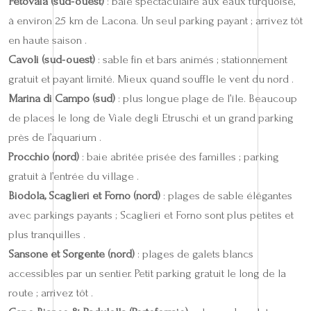
Fetovaia (sud‑ouest)
: baie spectaculaire aux eaux turquoise,
à environ 25 km de Lacona. Un seul parking payant ; arrivez tôt
en haute saison .
Cavoli (sud‑ouest)
: sable fin et bars animés ; stationnement
gratuit et payant limité. Mieux quand souffle le vent du nord .
Marina di Campo (sud)
: plus longue plage de l’île. Beaucoup
de places le long de Viale degli Etruschi et un grand parking
près de l’aquarium .
Procchio (nord)
: baie abritée prisée des familles ; parking
gratuit à l’entrée du village .
Biodola, Scaglieri et Forno (nord)
: plages de sable élégantes
avec parkings payants ; Scaglieri et Forno sont plus petites et
plus tranquilles .
Sansone et Sorgente (nord)
: plages de galets blancs
accessibles par un sentier. Petit parking gratuit le long de la
route ; arrivez tôt .