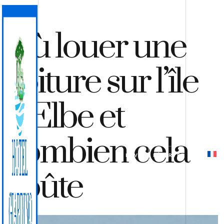
Où louer une
voiture sur l’île
d’Elbe et
combien cela
DEVIS
RÉSERVER
coûte