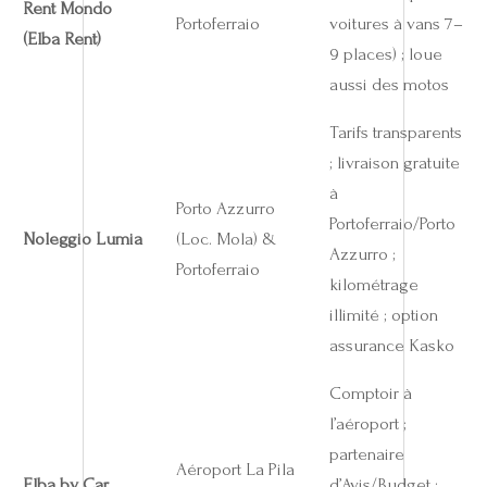
Rent Mondo
Portoferraio
voitures à vans 7–
(Elba Rent)
9 places) ; loue
aussi des motos
Tarifs transparents
; livraison gratuite
à
Porto Azzurro
Portoferraio/Porto
Noleggio Lumia
(Loc. Mola) &
Azzurro ;
Portoferraio
kilométrage
illimité ; option
assurance Kasko
Comptoir à
l’aéroport ;
partenaire
Aéroport La Pila
Elba by Car
d’Avis/Budget ;