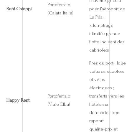
; navette gratuite
Portoferraio
Rent Chiappi
pour l’aéroport de
(Calata Italia)
La Pila ;
kilométrage
illimité ; grande
flotte incluant des
cabriolets
Près du port ; loue
voitures, scooters
et vélos
électriques ;
Portoferraio
transferts vers les
Happy Rent
(Viale Elba)
hôtels sur
demande ; bon
rapport
qualité‑prix et