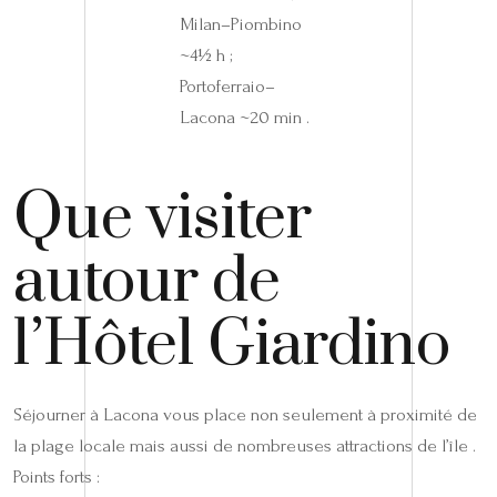
Milan–Piombino
~4½ h ;
Portoferraio–
Lacona ~20 min .
Que visiter
autour de
l’Hôtel Giardino
Séjourner à Lacona vous place non seulement à proximité de
la plage locale mais aussi de nombreuses attractions de l’île .
Points forts :