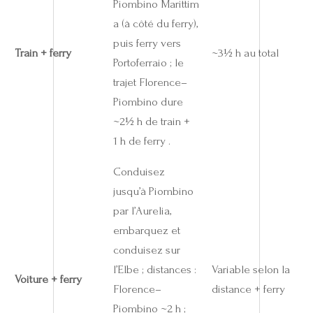
Piombino Marittim
a (à côté du ferry),
puis ferry vers
Train + ferry
~3½ h au total
Portoferraio ; le
trajet Florence–
Piombino dure
~2½ h de train +
1 h de ferry .
Conduisez
jusqu’à Piombino
par l’Aurelia,
embarquez et
conduisez sur
l’Elbe ; distances :
Variable selon la
Voiture + ferry
Florence–
distance + ferry
Piombino ~2 h ;