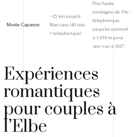
Plus haute
montagne de l’île ;
~25 km jusqu’à
téléphérique
Monte Capanne
Marciana (40 min
jusqu’au sommet
+ téléphérique)
à 1 019 m pour
une vue à 360° .
Expériences
romantiques
pour couples à
l’Elbe