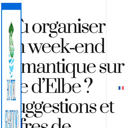
Où organiser
un week‑end
romantique sur
l’île d’Elbe ?
DEVIS
RÉSERVER
Suggestions et
offres de