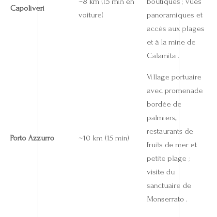
~8 km (15 min en
boutiques ; vues
Capoliveri
voiture)
panoramiques et
accès aux plages
et à la mine de
Calamita .
Village portuaire
avec promenade
bordée de
palmiers,
restaurants de
Porto Azzurro
~10 km (15 min)
fruits de mer et
petite plage ;
visite du
sanctuaire de
Monserrato .