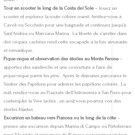
Tour en scooter le long de la Costa del Sole
– louez un
scooter et explorez la route côtière ouest. Arrêtez‑vous à
Cavoli ou Seccheto pour une baignade et continuez jusqu’à
Sant’Andrea ou Marciana Marina . La liberté de s’arrêter dans
des criques cachées rend cette escapade à la fois amusante
et romantique.
Pique‑nique et observation des étoiles au Monte Perone
–
apportez des sandwichs et une couverture à l’aire de
pique‑nique parmi les pins . Après le déjeuner, parcourez le
Sentier des Papillons pour admirer les papillons colorés . La
nuit, rendez‑vous au Piazzale dell’Astronomia à San Piero pour
contempler la Voie lactée ; en août vous pourrez voir des
étoiles filantes .
Excursion en bateau vers Pianosa ou le long de la côte
–
prenez une excursion depuis Marina di Campo ou Portoferraio
pour l’île plate et préservée de Pianosa ou rejoignez un tour