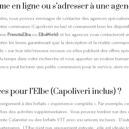
me en ligne ou s’adresser à une agen
ites, vous pouvez envisager de contacter des agences spécialisées
entes communes (Capoliveri inclus) et connaissent bien les dispon
omme
PrenotaElba
ou
ElbaWorld
) et les agences vous contacteront av
ie les biens, garantissant que la description et la réalité correspo
e » sur leur site/réseaux sociaux où elles publient des offres sp
 du temps dans votre recherche et vous apporter un soutien humai
agence peut facturer une petite commission pour le service, alors 
es pour l’Elbe (Capoliveri inclus) ?
bergement à des forfaits « expérience complète ». Par exemple, cer
 parfois des activités supplémentaires . Vous pouvez tomber sur d
Monte Calamita) ou des forfaits VTT avec excursions incluses . D
tenaires . L’Elbe n’est pas uniquement estivale : elle est idéale to