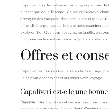
Capoliveri, l’un des pittoresques villages perchés de 
authentique de la Toscane . Ce bourg médiéval charm
prévoyez des vacances dans cette zone et que vous 
offres d’hébergement sur l’Elbe et nous examinerons en
explorer l’île . Que vous voyagiez en famille, en co
Enfin, une section est dédiée à ce qu’il faut visiter a
Offres et cons
Capoliveri est l’un des meilleurs endroits où séjourn
utiles pour économiser et organiser votre voyage.
Capoliveri est‑elle une bonne 
Réponse :
Oui. Capoliveri et ses environs constituent u
nombreuses attractions. Depuis l’
hôtel Giardino
à Laco