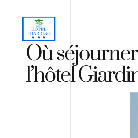
Loc. Lacona, Capoliveri - Isola d'Elba
+39 0565 964059
H
Où séjourner à
l’hôtel Giardi