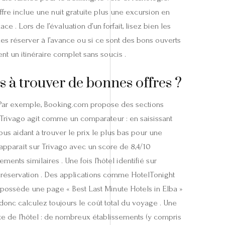
ffre inclue une nuit gratuite plus une excursion en
 . Lors de l’évaluation d’un forfait, lisez bien les
aut les réserver à l’avance ou si ce sont des bons ouverts
ent un itinéraire complet sans soucis .
 à trouver de bonnes offres ?
s. Par exemple, Booking.com propose des sections
. Trivago agit comme un comparateur : en saisissant
vous aidant à trouver le prix le plus bas pour une
apparaît sur Trivago avec un score de 8,4/10
ments similaires . Une fois l’hôtel identifié sur
la réservation . Des applications comme HotelTonight
possède une page « Best Last Minute Hotels in Elba »
 donc calculez toujours le coût total du voyage . Une
ite de l’hôtel : de nombreux établissements (y compris