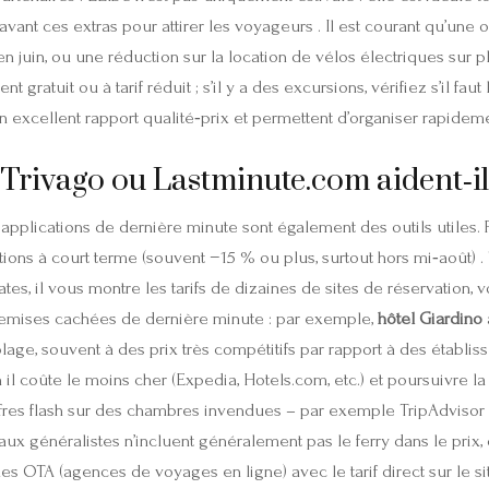
nt ces extras pour attirer les voyageurs . Il est courant qu’une o
juin, ou une réduction sur la location de vélos électriques sur place
ent gratuit ou à tarif réduit ; s’il y a des excursions, vérifiez s’il f
t un excellent rapport qualité‑prix et permettent d’organiser rapidem
Trivago ou Lastminute.com aident‑ils
s applications de dernière minute sont également des outils utile
tions à court terme (souvent −15 % ou plus, surtout hors mi‑août) 
ates, il vous montre les tarifs de dizaines de sites de réservation, 
emises cachées de dernière minute : par exemple,
hôtel Giardino
lage, souvent à des prix très compétitifs par rapport à des établisse
n il coûte le moins cher (Expedia, Hotels.com, etc.) et poursuivre 
fres flash sur des chambres invendues – par exemple TripAdvisor 
ux généralistes n’incluent généralement pas le ferry dans le prix,
es OTA (agences de voyages en ligne) avec le tarif direct sur le s