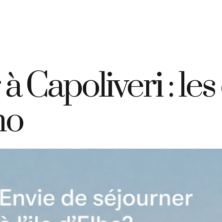
+39 335 7925420
info@elbahotelgiardino.it
RÉSERVER
D
ome
Chambres
Ferry
Île d’Elbe
 Capoliveri : les
no