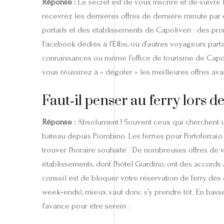
Réponse :
Le secret est de vous inscrire et de suivre
recevrez les dernières offres de dernière minute par
portails et des établissements de Capoliveri : des p
Facebook dédiés à l’Elbe, où d’autres voyageurs partage
connaissances ou même l’office de tourisme de Capoli
vous réussirez à « dégoter » les meilleures offres avan
Faut‑il penser au ferry lors d
Réponse :
Absolument ! Souvent ceux qui cherchent un h
bateau depuis Piombino. Les ferries pour Portoferraio 
trouver l’horaire souhaité . De nombreuses offres de va
établissements, dont l’hôtel Giardino, ont des accords
conseil est de bloquer votre réservation de ferry dès
week‑ends), mieux vaut donc s’y prendre tôt. En basse 
l’avance pour être serein .