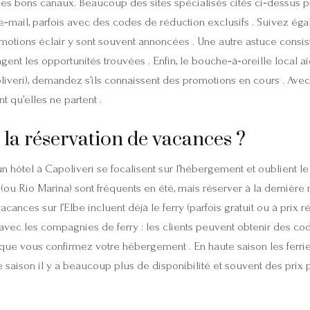
 les bons canaux. Beaucoup des sites spécialisés cités ci‑dessus p
 e‑mail, parfois avec des codes de réduction exclusifs . Suivez é
romotions éclair y sont souvent annoncées . Une autre astuce consi
nt les opportunités trouvées . Enfin, le bouche‑à‑oreille local aide
veri), demandez s’ils connaissent des promotions en cours . Avec
t qu’elles ne partent .
e la réservation de vacances ?
ôtel à Capoliveri se focalisent sur l’hébergement et oublient le fe
(ou Rio Marina) sont fréquents en été, mais réserver à la dernière 
cances sur l’Elbe incluent déjà le ferry (parfois gratuit ou à prix
 avec les compagnies de ferry : les clients peuvent obtenir des cod
 que vous confirmez votre hébergement . En haute saison les ferrie
saison il y a beaucoup plus de disponibilité et souvent des prix p