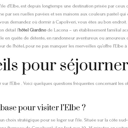
l’île d’Elbe, est depuis longtemps une destination prisée par ceux 
e par ses ruelles pavées et ses maisons aux couleurs pastel qui 
vous demandez où dormir à Capoliveri, vous êtes au bon endroit.
 détail l’
hôtel Giardino
de Lacona – un établissement familial acc
uple en quête de détente, en randonneur aventureux ou amoureux d
utour de l’hôtel, pour ne pas manquer les merveilles qu’offre l’Elbe 
eils pour séjourner
er sur l’Elbe . Voici quelques questions fréquentes concernant les 
base pour visiter l’Elbe ?
n choix stratégique pour se loger sur l’île. Située sur la côte sud‑e
na (hameau de Capoliveri), il ne faut que 10–15 minutes en voitur