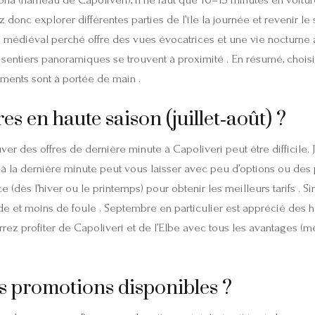
donc explorer différentes parties de l’île la journée et revenir le s
 médiéval perché offre des vues évocatrices et une vie nocturne 
sentiers panoramiques se trouvent à proximité . En résumé, chois
sements sont à portée de main .
res en haute saison (juillet‑août) ?
uver des offres de dernière minute à Capoliveri peut être difficile. 
 la dernière minute peut vous laisser avec peu d’options ou des p
e (dès l’hiver ou le printemps) pour obtenir les meilleurs tarifs . S
et moins de foule . Septembre en particulier est apprécié des hab
pourrez profiter de Capoliveri et de l’Elbe avec tous les avantages (
s promotions disponibles ?