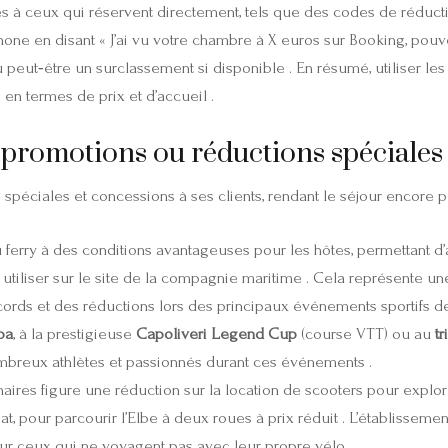
s à ceux qui réservent directement, tels que des codes de réductio
éléphone en disant « J’ai vu votre chambre à X euros sur Booking, p
peut‑être un surclassement si disponible . En résumé, utiliser les 
en termes de prix et d’accueil .
es promotions ou réductions spéciales
 spéciales et concessions à ses clients, rendant le séjour encore pl
du ferry à des conditions avantageuses pour les hôtes, permettant d’a
à utiliser sur le site de la compagnie maritime . Cela représente un
ords et des réductions lors des principaux événements sportifs de l
lba
, à la prestigieuse
Capoliveri Legend Cup
(course VTT) ou au
t
nombreux athlètes et passionnés durant ces événements .
aires figure une réduction sur la location de scooters pour explor
at, pour parcourir l’Elbe à deux roues à prix réduit . L’établissemen
ur ceux qui ne voyagent pas avec leur propre vélo .