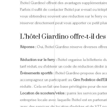
l’hôtel Giardino) offrent des avantages supplémentaire
Parfois il suffit de contacter l’hôtel par e‑mail ou t
vous obtiendrez souvent une réduction sur le ferry ou 
réserver directement peut vous apporter ce petit plus 
L’hôtel Giardino offre‑t‑il d
Réponse :
Oui, l’hôtel Giardino réserve diverses offres
Réduction sur le ferry :
l’hôtel organise la billetterie 
tarif réduit, ou d’obtenir un code de réduction dédié 
Événements sportifs :
l’hôtel Giardino propose des acc
accompagnez un participant) au
Giro Podistico dell’E
réduits . Cela en fait une base privilégiée pour de 
Location de scooters/vélos :
parmi les services parten
entreprise locale avec laquelle l’hôtel est en partenari
avec des services de location d’e‑bikes et de VTT po