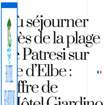
Où séjourner
près de la plage
de Patresi sur
l’île d’Elbe :
DEVIS
RÉSERVER
l’offre de
l’Hôtel Giardino