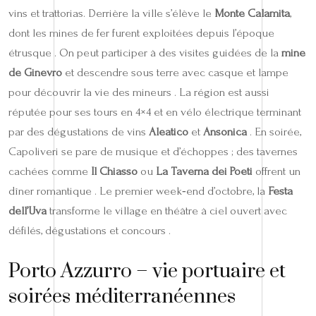
vins et trattorias. Derrière la ville s’élève le
Monte Calamita
,
dont les mines de fer furent exploitées depuis l’époque
étrusque . On peut participer à des visites guidées de la
mine
de Ginevro
et descendre sous terre avec casque et lampe
pour découvrir la vie des mineurs . La région est aussi
réputée pour ses tours en 4×4 et en vélo électrique terminant
par des dégustations de vins
Aleatico
et
Ansonica
. En soirée,
Capoliveri se pare de musique et d’échoppes ; des tavernes
cachées comme
Il Chiasso
ou
La Taverna dei Poeti
offrent un
dîner romantique . Le premier week‑end d’octobre, la
Festa
dell’Uva
transforme le village en théâtre à ciel ouvert avec
défilés, dégustations et concours .
Porto Azzurro – vie portuaire et
soirées méditerranéennes