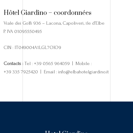
Hôtel Giardino – coordonnées
Viale dei Golfi 936 – Lacona, Capoliveri, île d’Elbe
P. IVA 01095550495
CIN : IT049004A1LGL7OIO9
Contacts :
Tel : +39 0565 964059 | Mobile :
+39 335 7925420 | Email : info@elbahotelgiardino.it