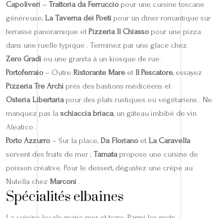
Capoliveri
–
Trattoria da Ferruccio
pour une cuisine toscane
généreuse,
La Taverna dei Poeti
pour un dîner romantique sur
terrasse panoramique et
Pizzeria Il Chiasso
pour une pizza
dans une ruelle typique . Terminez par une glace chez
Zero Gradi
ou une granita à un kiosque de rue .
Portoferraio
– Outre
Ristorante Mare
et
Il Pescatore
, essayez
Pizzeria Tre Archi
près des bastions médicéens et
Osteria Libertaria
pour des plats rustiques ou végétariens . Ne
manquez pas la
schiaccia briaca
, un gâteau imbibé de vin
Aleatico .
Porto Azzurro
– Sur la place,
Da Floriano
et
La Caravella
servent des fruits de mer ;
Tamata
propose une cuisine de
poisson créative. Pour le dessert, dégustez une crêpe au
Nutella chez
Marconi
.
Spécialités elbaines
La cuisine locale marie mer et terre. Parmi les mets