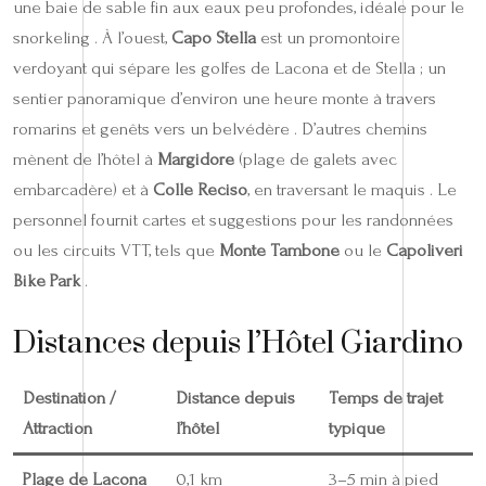
une baie de sable fin aux eaux peu profondes, idéale pour le
snorkeling . À l’ouest,
Capo Stella
est un promontoire
verdoyant qui sépare les golfes de Lacona et de Stella ; un
sentier panoramique d’environ une heure monte à travers
romarins et genêts vers un belvédère . D’autres chemins
mènent de l’hôtel à
Margidore
(plage de galets avec
embarcadère) et à
Colle Reciso
, en traversant le maquis . Le
personnel fournit cartes et suggestions pour les randonnées
ou les circuits VTT, tels que
Monte Tambone
ou le
Capoliveri
Bike Park
.
Distances depuis l’Hôtel Giardino
Destination /
Distance depuis
Temps de trajet
Attraction
l’hôtel
typique
Plage de Lacona
0,1 km
3–5 min à pied