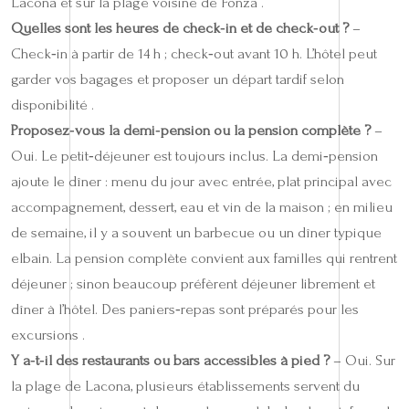
Lacona et sur la plage voisine de Fonza .
Quelles sont les heures de check‑in et de check‑out ?
–
Check‑in à partir de 14 h ; check‑out avant 10 h. L’hôtel peut
garder vos bagages et proposer un départ tardif selon
disponibilité .
Proposez‑vous la demi‑pension ou la pension complète ?
–
Oui. Le petit‑déjeuner est toujours inclus. La demi‑pension
ajoute le dîner : menu du jour avec entrée, plat principal avec
accompagnement, dessert, eau et vin de la maison ; en milieu
de semaine, il y a souvent un barbecue ou un dîner typique
elbain. La pension complète convient aux familles qui rentrent
déjeuner ; sinon beaucoup préfèrent déjeuner librement et
dîner à l’hôtel. Des paniers‑repas sont préparés pour les
excursions .
Y a‑t‑il des restaurants ou bars accessibles à pied ?
– Oui. Sur
la plage de Lacona, plusieurs établissements servent du