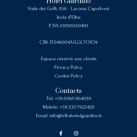
Hotel Giardino
Viale dei Golfi, 936 - Lacona, Capoliveri
Isola d'Elba
P. IVA 01095550495
CIN: IT049004A1LGL7OIO9
Espace réservé aux clients
Privacy Policy
Cookie Policy
Contacts
Tél:
+39.0565.964059
Mobile:
+39.335.7925420
Email:
info@elbahotelgiardino.it