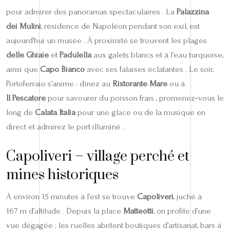
pour admirer des panoramas spectaculaires . La
Palazzina
dei Mulini
, résidence de Napoléon pendant son exil, est
aujourd’hui un musée . À proximité se trouvent les plages
delle Ghiaie
et
Padulella
aux galets blancs et à l’eau turquoise,
ainsi que
Capo Bianco
avec ses falaises éclatantes . Le soir,
Portoferraio s’anime : dînez au
Ristorante Mare
ou à
Il Pescatore
pour savourer du poisson frais , promenez‑vous le
long de
Calata Italia
pour une glace ou de la musique en
direct et admirez le port illuminé .
Capoliveri – village perché et
mines historiques
À environ 15 minutes à l’est se trouve
Capoliveri
, juché à
167 m d’altitude . Depuis la place
Matteotti
, on profite d’une
vue dégagée ; les ruelles abritent boutiques d’artisanat, bars à