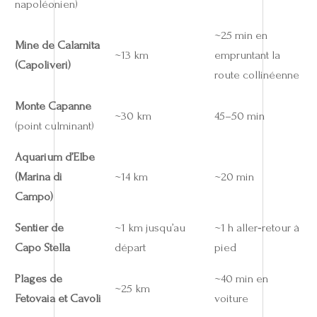
napoléonien)
~25 min en
Mine de Calamita
~13 km
empruntant la
(Capoliveri)
route collinéenne
Monte Capanne
~30 km
45–50 min
(point culminant)
Aquarium d’Elbe
(Marina di
~14 km
~20 min
Campo)
Sentier de
~1 km jusqu’au
~1 h aller‑retour à
Capo Stella
départ
pied
Plages de
~40 min en
~25 km
Fetovaia et Cavoli
voiture