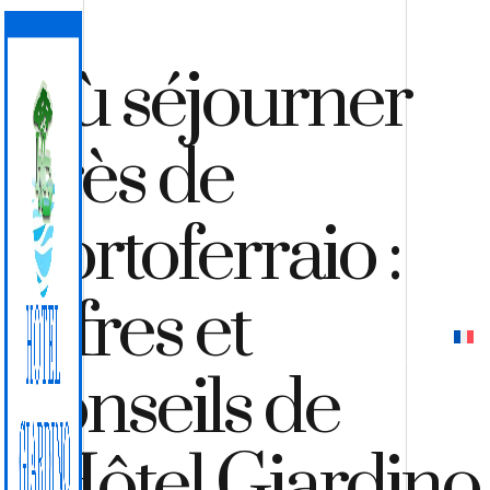
Où séjourner
près de
Portoferraio :
offres et
DEVIS
RÉSERVER
conseils de
l’Hôtel Giardino