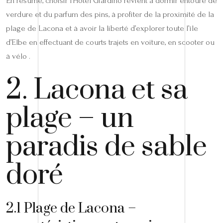
En résumé, choisir l’Hôtel Giardino revient à dormir entouré de
verdure et du parfum des pins, à profiter de la proximité de la
plage de Lacona et à avoir la liberté d’explorer toute l’île
d’Elbe en effectuant de courts trajets en voiture, en scooter ou
à vélo .
2. Lacona et sa
plage – un
paradis de sable
doré
2.1 Plage de Lacona –