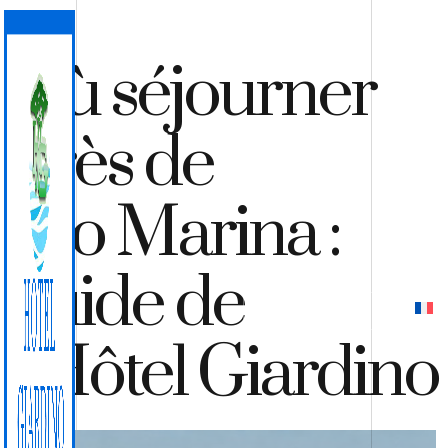
Où séjourner
près de
Rio Marina :
guide de
DEVIS
RÉSERVER
l’Hôtel Giardino