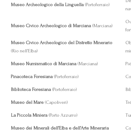
Dé
Museo Archeologico della Linguella
(Portoferraio)
na
Ou
Museo Civico Archeologico di Marciana
(Marciana)
fo
Museo Civico Archeologico del Distretto Minerario
Ob
(Rio nell’Elba)
mi
Museo Numismatico di Marciana
(Marciana)
Pi
Pinacoteca Foresiana
(Portoferraio)
Co
Biblioteca Foresiana
(Portoferraio)
Bi
Museo del Mare
(Capoliveri)
Tr
La Piccola Miniera
(Porto Azzurro)
Tu
Museo dei Minerali dell’Elba e dell’Arte Mineraria
Co