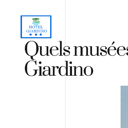
Loc. Lacona, Capoliveri - Isola d'Elba
+39 0565 964059
H
Quels musées v
Giardino