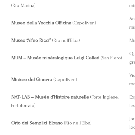
(Rio Marina)
mi
An
Museo della Vecchia Officina
(Capoliveri)
mi
Museo “Alfeo Ricci”
(Rio nell’Elba)
Mi
Qua
MUM – Musée minéralogique Luigi Celleri
(San Piero)
gra
Vi
Miniere del Ginevro
(Capoliveri)
ma
NAT‑LAB – Musée d’Histoire naturelle
(Forte Inglese,
Ex
Portoferraio)
le
Ja
Orto dei Semplici Elbano
(Rio nell’Elba)
lo