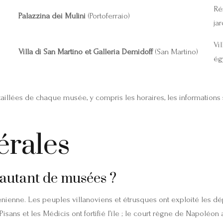
Ré
Palazzina dei Mulini
(Portoferraio)
jar
Vi
Villa di San Martino et Galleria Demidoff
(San Martino)
ég
illées de chaque musée, y compris les horaires, les informations su
érales
 autant de musées ?
ienne. Les peuples villanoviens et étrusques ont exploité les dépô
sans et les Médicis ont fortifié l’île ; le court règne de Napoléon