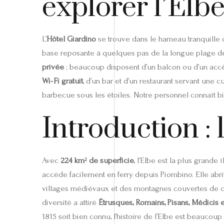
explorer l’Elb
L’
Hôtel Giardino
se trouve dans le hameau tranquille
base reposante à quelques pas de la longue plage 
privée
; beaucoup disposent d’un balcon ou d’un accès 
Wi‑Fi gratuit
, d’un bar et d’un restaurant servant une c
barbecue sous les étoiles. Notre personnel connaît bie
Introduction : 
Avec
224 km² de superficie
, l’Elbe est la plus grande 
accède facilement en ferry depuis Piombino. Elle abr
villages médiévaux et des montagnes couvertes de ch
diversité a attiré
Étrusques, Romains, Pisans, Médicis e
1815 soit bien connu, l’histoire de l’Elbe est beaucoup