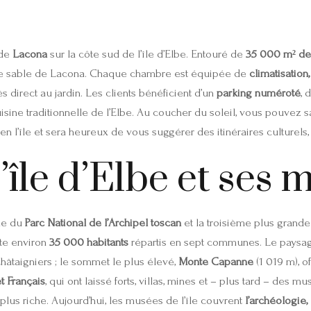
e
 de
Lacona
sur la côte sud de l’île d’Elbe. Entouré de
35 000 m² de 
de sable de Lacona. Chaque chambre est équipée de
climatisation,
direct au jardin. Les clients bénéficient d’un
parking numéroté
, 
uisine traditionnelle de l’Elbe. Au coucher du soleil, vous pouvez sa
n l’île et sera heureux de vous suggérer des itinéraires culturels,
l’île d’Elbe et ses
île du
Parc National de l’Archipel toscan
et la troisième plus grande 
ite environ
35 000 habitants
répartis en sept communes. Le paysage
âtaigniers ; le sommet le plus élevé,
Monte Capanne
(1 019 m), o
t Français
, qui ont laissé forts, villas, mines et – plus tard – des m
 plus riche. Aujourd’hui, les musées de l’île couvrent
l’archéologie,