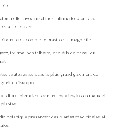
nière
cien atelier avec machines, infirmerie, tours des
nes à ciel ouvert
néraux rares comme le prasio et la magnétite
rtz, tourmalines (elbaïte) et outils de travail du
nit
sites souterraines dans le plus grand gisement de
gnétite d’Europe
positions interactives sur les insectes, les animaux et
s plantes
rdin botanique préservant des plantes médicinales et
cales