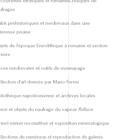
couvertes étrusques et romaines, reliques de
ufrages
tils préhistoriques et médiévaux dans une
rteresse pisane
jets de l’époque Eneolithique à romaine et section
nière
èces médiévales et outils de monnayage
llection d’art donnée par Mario Foresi
bliothèque napoléonienne et archives locales
ésor et objets du naufrage du vapeur
Polluce
nnel minier reconstitué et exposition minéralogique
llections de minéraux et reproduction de galerie