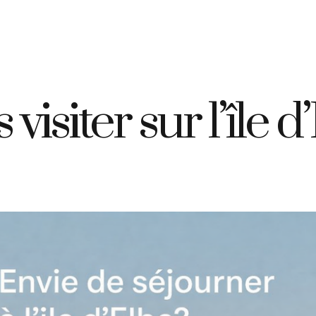
+39 335 7925420
info@elbahotelgiardino.it
RÉSERVER
D
ome
Chambres
Ferry
Île d’Elbe
isiter sur l’île d