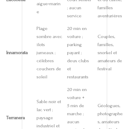
aigue‑marin
; aucun
familles
e
service
aventurières
Plage
20 min en
sombre avec
voiture ;
Couples,
îlots
parking
familles,
Innamorata
jumeaux ;
payant ;
snorkel et
célèbres
deux clubs
amateurs de
couchers de
et
festival
soleil
restaurants
20 min en
voiture +
Sable noir et
5 min de
Géologues,
lac vert ;
marche ;
photographe
Terranera
paysage
aucun
s, amateurs
industriel et