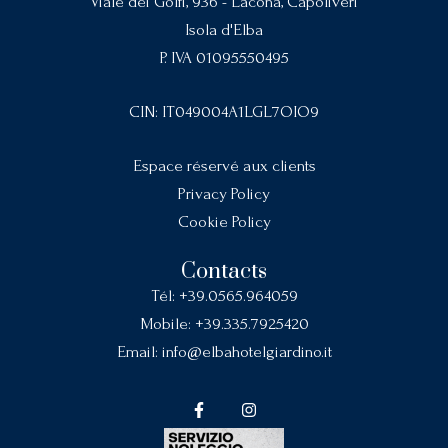
Viale dei Golfi, 936 - Lacona, Capoliveri
Isola d'Elba
P. IVA 01095550495
CIN: IT049004A1LGL7OIO9
Espace réservé aux clients
Privacy Policy
Cookie Policy
Contacts
Tél:
+39.0565.964059
Mobile:
+39.335.7925420
Email:
info@elbahotelgiardino.it