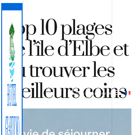
Top 10 plages
de l’île d’Elbe et
où trouver les
meilleurs coins
DEVIS
RÉSERVER