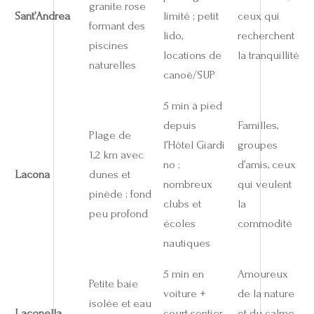
granite rose
Sant’Andrea
limité ; petit
ceux qui
formant des
lido,
recherchent
piscines
locations de
la tranquillité
naturelles
canoë/SUP
5 min à pied
depuis
Familles,
Plage de
l’Hôtel Giardi
groupes
1,2 km avec
no ;
d’amis, ceux
Lacona
dunes et
nombreux
qui veulent
pinède ; fond
clubs et
la
peu profond
écoles
commodité
nautiques
5 min en
Amoureux
Petite baie
voiture +
de la nature
isolée et eau
Laconella
court sentier
et du calme,