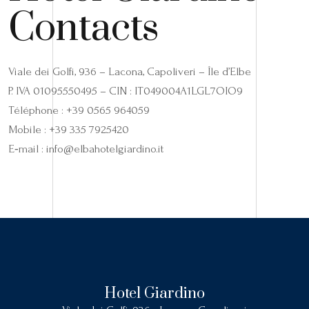
Contacts
Viale dei Golfi, 936 – Lacona, Capoliveri – Île d’Elbe
P. IVA 01095550495 – CIN : IT049004A1LGL7OIO9
Téléphone : +39 0565 964059
Mobile : +39 335 7925420
E‑mail : info@elbahotelgiardino.it
Hotel Giardino