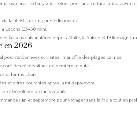
 pour explorer. Le ferry aller-retour pour une voiture coûte enviro
via la SP30 ; parking privé disponible.
o à Lacona (25–30 min).
liaisons saisonnières depuis l’Italie, la Suisse et l’Allemagne, mai
e en 2026
déal pour randonnées et visites ; mai offre des plages calmes.
encore des réservations de dernière minute.
s et ferries chers.
stes et offres courantes après la mi‑septembre.
r et bénéficier de tarifs réduits.
mmande juin et septembre pour voyager sans la foule tout en profit