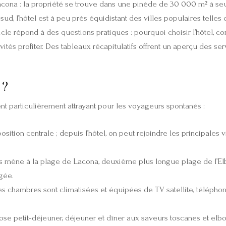
Lacona : la propriété se trouve dans une pinède de 30 000 m² à s
d, l’hôtel est à peu près équidistant des villes populaires telles q
cle répond à des questions pratiques : pourquoi choisir l’hôtel, co
ivités profiter. Des tableaux récapitulatifs offrent un aperçu des s
 ?
dent particulièrement attrayant pour les voyageurs spontanés :
tion centrale ; depuis l’hôtel, on peut rejoindre les principales vi
es mène à la plage de Lacona, deuxième plus longue plage de l’Elbe
ngée.
s chambres sont climatisées et équipées de TV satellite, téléphone, 
se petit‑déjeuner, déjeuner et dîner aux saveurs toscanes et elboi