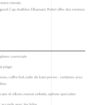
rnière minute.
gend Cup, triathlon Elbaman), l’hôtel offre des remises
osphère conviviale
la plage
hone, coffre‑fort, salle de bain privée ; certaines avec
dien
cans et elbois, menus enfants, options spéciales
 ; accords avec les lidos