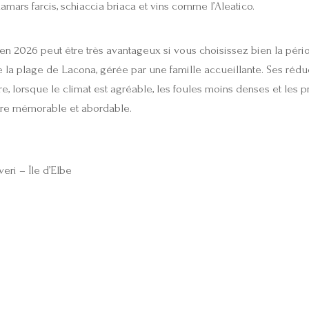
mars farcis, schiaccia briaca et vins comme l’Aleatico.
n 2026 peut être très avantageux si vous choisissez bien la pério
e la plage de Lacona, gérée par une famille accueillante. Ses réducti
, lorsque le climat est agréable, les foules moins denses et les pr
être mémorable et abordable.
eri – Île d’Elbe