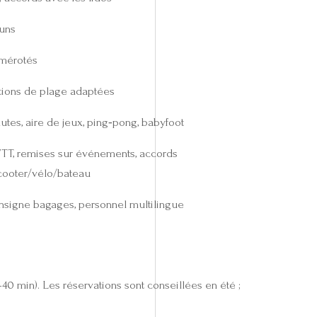
uns
mérotés
ctions de plage adaptées
utes, aire de jeux, ping‑pong, babyfoot
/VTT, remises sur événements, accords
scooter/vélo/bateau
consigne bagages, personnel multilingue
40 min). Les réservations sont conseillées en été ;