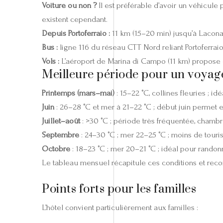
Voiture ou non ?
Il est préférable d’avoir un véhicule
existent cependant.
Depuis Portoferraio :
11 km (15–20 min) jusqu’à Lacona 
Bus :
ligne 116 du réseau CTT Nord reliant Portoferrai
Vols :
L’aéroport de Marina di Campo (11 km) propose des 
Meilleure période pour un voyag
Printemps (mars–mai)
: 15–22 °C, collines fleuries ; i
Juin
: 26–28 °C et mer à 21–22 °C ; début juin permet 
Juillet–août
: >30 °C ; période très fréquentée, chambre
Septembre
: 24–30 °C ; mer 22–25 °C ; moins de touri
Octobre
: 18–23 °C ; mer 20–21 °C ; idéal pour randonne
Le tableau mensuel récapitule ces conditions et reco
Points forts pour les familles
L’hôtel convient particulièrement aux familles :