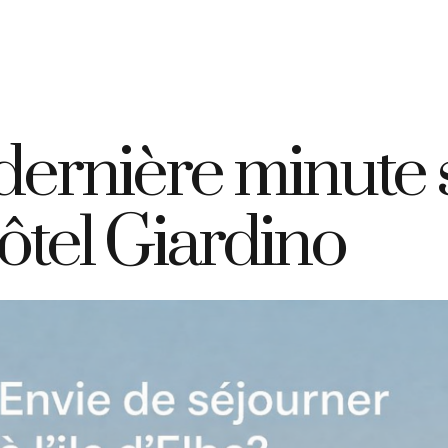
+39 335 7925420
info@elbahotelgiardino.it
RÉSERVER
D
ome
Chambres
Ferry
Île d’Elbe
ernière minute su
ôtel Giardino