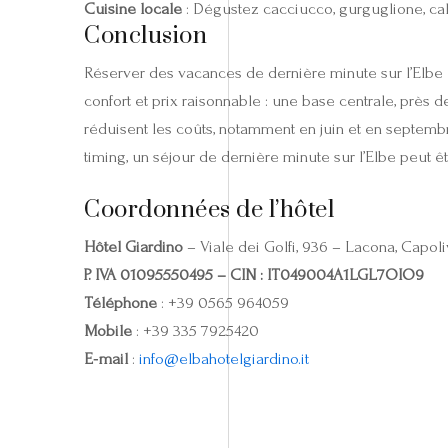
Cuisine locale
: Dégustez cacciucco, gurguglione, cala
Conclusion
Réserver des vacances de dernière minute sur l’Elbe e
confort et prix raisonnable : une base centrale, près d
réduisent les coûts, notamment en juin et en septembre
timing, un séjour de dernière minute sur l’Elbe peut 
Coordonnées de l’hôtel
Hôtel Giardino
– Viale dei Golfi, 936 – Lacona, Capoliv
P. IVA 01095550495 – CIN : IT049004A1LGL7OIO9
Téléphone
: +39 0565 964059
Mobile
: +39 335 7925420
E‑mail
:
info@elbahotelgiardino.it