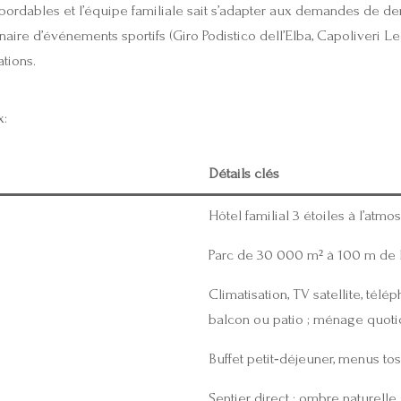
abordables et l’équipe familiale sait s’adapter aux demandes de de
naire d’événements sportifs (Giro Podistico dell’Elba, Capoliveri Le
ations.
x:
Détails clés
Hôtel familial 3 étoiles à l’atm
Parc de 30 000 m² à 100 m de 
Climatisation, TV satellite, télép
balcon ou patio ; ménage quoti
Buffet petit‑déjeuner, menus tos
Sentier direct ; ombre naturelle