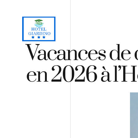
Loc. Lacona, Capoliveri - Isola d'Elba
+39 0565 964059
H
Vacances de d
en 2026 à l’H