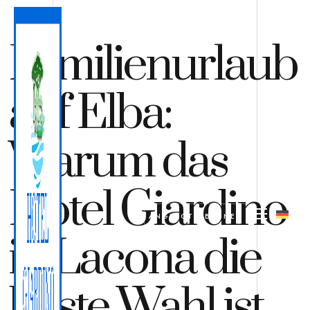
Familienurlaub
auf Elba:
Warum das
Hotel Giardino
ANGEBOT
BUCHEN
in Lacona die
beste Wahl ist