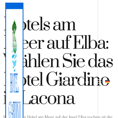
Hotels am
Meer auf Elba:
Wählen Sie das
Hotel Giardino
ANGEBOT
BUCHEN
in Lacona
Wenn Sie ein Hotel am Meer auf der Insel Elba suchen, ist die