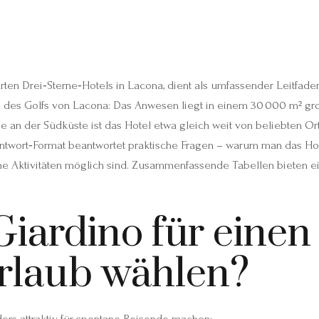
hrten Drei‑Sterne‑Hotels in Lacona, dient als umfassender Leitfaden
zen des Golfs von Lacona: Das Anwesen liegt in einem 30 000 m² g
e an der Südküste ist das Hotel etwa gleich weit von beliebten Ort
ntwort‑Format beantwortet praktische Fragen – warum man das Hotel 
e Aktivitäten möglich sind. Zusammenfassende Tabellen bieten ei
iardino für einen
rlaub wählen?
ers attraktiv für spontane Reisende machen: