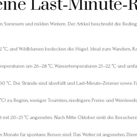
 eine Last‑Minute‑
en Sommern und milden Wintern. Der Artikel beschreibt die Bedin
 °C, und Wildblumen bedecken die Hügel. Ideal zum Wandern, Radf
emperaturen um 26–28 °C, Wassertemperaturen 21–22 °C und umfass
°C. Die Strände sind überfüllt und Last‑Minute‑Zimmer sowie Fähr
C) zu Beginn, weniger Touristen, niedrigere Preise und Weinlesef
t mit 20–21 °C angenehm. Nach Mitte Oktober sinkt die Besucherza
n Monate für spontane Reisen sind: Das Wetter ist angenehm, Diens