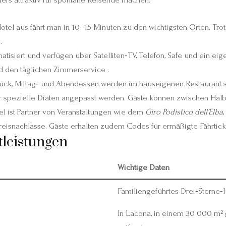
otel aus fährt man in 10–15 Minuten zu den wichtigsten Orten. Tr
.
atisiert und verfügen über Satelliten‑TV, Telefon, Safe und ein ei
d den täglichen Zimmerservice .
ück, Mittag‑ und Abendessen werden im hauseigenen Restaurant se
r spezielle Diäten angepasst werden. Gäste können zwischen Halbp
l ist Partner von Veranstaltungen wie dem
Giro Podistico dell’Elba
reisnachlässe. Gäste erhalten zudem Codes für ermäßigte Fährtic
leistungen
Wichtige Daten
Familiengeführtes Drei‑Sterne‑H
In Lacona, in einem 30 000 m²