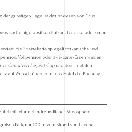
otz der günstigen Lage ist das Anwesen von Grün
genes Bad; einige besitzen Balkon, Terrasse oder einen
rviert; die Speisekarte spiegelt toskanische und
ension, Vollpension oder à‑la‑carte‑Essen wählen .
, der
Capoliveri Legend Cup
und dem Triathlon
kets; auf Wunsch übernimmt das Hotel die Buchung .
otel mit informeller, freundlicher Atmosphäre
 großen Park, nur 100 m vom Strand von Lacona