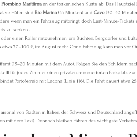
n
Piombino Marittima
an der toskanischen Küste ab. Das Hauptziel
native Häfen sind
Rio Marina
(45 Minuten) und
Cavo
(30–40 Minuten;
re wenn man ein Fahrzeug mitbringt, doch Last‑Minute‑Tickets s
is zu senken .
ad oder einen Roller mitzunehmen, um Buchten, Bergdörfer und kul
on etwa 70–100 €, im August mehr. Ohne Fahrzeug kann man vor Or
ntfernt (15–20 Minuten mit dem Auto). Folgen Sie den Schildern na
ellt für jedes Zimmer einen privaten, nummerierten Parkplatz zur
bindet Portoferraio mit Lacona (Linie 116). Die Fahrt dauert etwa 
saisonal von Städten in Italien, der Schweiz und Deutschland angef
ten mit dem Taxi). Dennoch bleiben Fähren das wichtigste Verkehrs