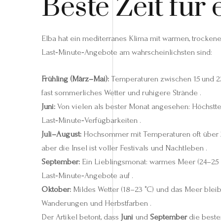
Beste Zeit für
Elba hat ein mediterranes Klima mit warmen, trocken
Last‑Minute‑Angebote am wahrscheinlichsten sind:
Frühling (März–Mai):
Temperaturen zwischen 15 und 22
fast sommerliches Wetter und ruhigere Strände .
Juni:
Von vielen als bester Monat angesehen: Höchstt
Last‑Minute‑Verfügbarkeiten .
Juli–August:
Hochsommer mit Temperaturen oft über 30 
aber die Insel ist voller Festivals und Nachtleben .
September:
Ein Lieblingsmonat: warmes Meer (24–25 °
Last‑Minute‑Angebote auf .
Oktober:
Mildes Wetter (18–23 °C) und das Meer bleib
Wanderungen und Herbstfarben .
Der Artikel betont, dass
Juni
und
September
die beste