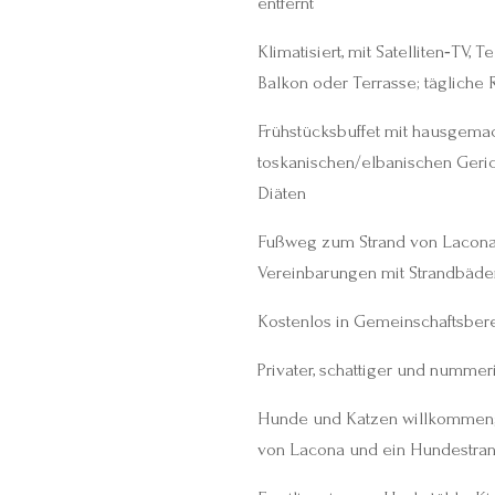
entfernt
Klimatisiert, mit Satelliten‑TV,
Balkon oder Terrasse; tägliche 
Frühstücksbuffet mit hausgema
toskanischen/elbanischen Geric
Diäten
Fußweg zum Strand von Lacona; 
Vereinbarungen mit Strandbäde
Kostenlos in Gemeinschaftsbere
Privater, schattiger und nummeri
Hunde und Katzen willkommen; 
von Lacona und ein Hundestrand