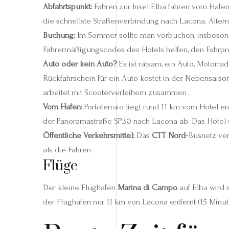
Abfahrtspunkt:
Fähren zur Insel Elba fahren vom Hafe
die schnellste Straßenverbindung nach Lacona. Alter
Buchung:
Im Sommer sollte man vorbuchen, insbesonde
Fährermäßigungscodes des Hotels helfen, den Fahrpre
Auto oder kein Auto?
Es ist ratsam, ein Auto, Motorr
Rückfahrschein für ein Auto kostet in der Nebensais
arbeitet mit Scooterverleihern zusammen .
Vom Hafen:
Portoferraio liegt rund 11 km vom Hotel e
der Panoramastraße SP30 nach Lacona ab. Das Hotel st
Öffentliche Verkehrsmittel:
Das
CTT Nord
‑Busnetz ver
als die Fähren .
Flüge
Der kleine Flughafen
Marina di Campo
auf Elba wird 
der Flughafen nur 11 km von Lacona entfernt (15 Minu