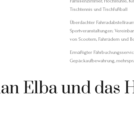
Familienzimmer, Hochstühle, Ki
Tischtennis und Tischfußball
Überdachter Fahrradabstellraum
Sportveranstaltungen; Vereinba
von Scootern, Fahrrädern und B
Ermäßigter Fährbuchungsservice
Gepäckaufbewahrung, mehrspra
man Elba und das H