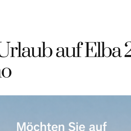
9 335 7925420
info@elbahotelgiardino.it
BUCHEN
AN
ome
Zimmer
Fähren
Insel Elba
Urlaub auf Elba
no