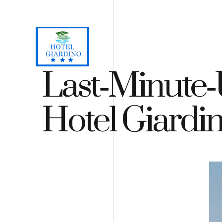
Loc. Lacona, Capoliveri - Insel Elba
+39 0565 964059
+3
H
Last‑Minute‑
Hotel Giardi