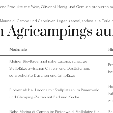
ene Produkte wie Wein, Olivenöl, Honig und Gemüse probieren o
rina di Campo und Capoliveri liegen zentral, sodass alle Teile der
n Agricampings au
Merkmale
Hi
Kleiner Bio‑Bauernhof nahe Lacona; schattige
Pr
Stellplätze zwischen Oliven- und Obstbäumen;
ha
solarbeheizte Duschen und Grillplätze
Ho
Biobetrieb bei Lacona mit Stellplätzen im Pinienwald
Fa
und Glamping‑Zelten mit Bad und Küche
zu
Nähe Marina di Campo im Pinienwald; Stellplätze für
Ba