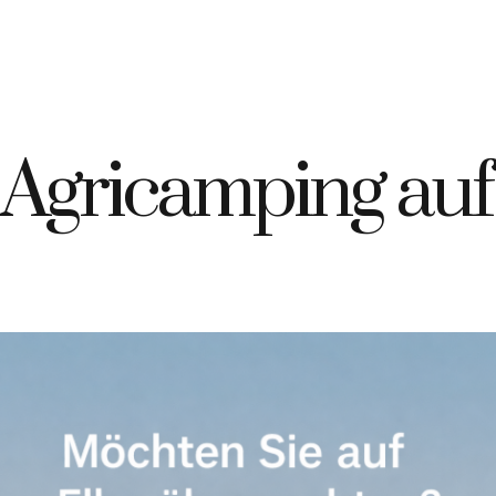
9 335 7925420
info@elbahotelgiardino.it
BUCHEN
AN
ome
Zimmer
Fähren
Insel Elba
 Agricamping auf