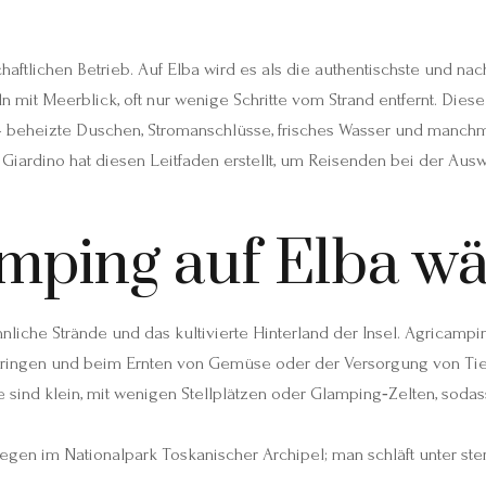
ftlichen Betrieb. Auf Elba wird es als die authentischste und nach
mit Meerblick, oft nur wenige Schritte vom Strand entfernt. Die
 beheizte Duschen, Stromanschlüsse, frisches Wasser und manchm
iardino hat diesen Leitfaden erstellt, um Reisenden bei der Ausw
ping auf Elba wä
hnliche Strände und das kultivierte Hinterland der Insel. Agrica
ringen und beim Ernten von Gemüse oder der Versorgung von Tier
sind klein, mit wenigen Stellplätzen oder Glamping‑Zelten, soda
iegen im Nationalpark Toskanischer Archipel; man schläft unter 