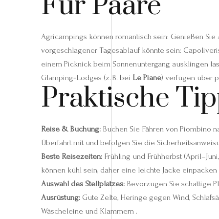
Für Paare
Agricampings können romantisch sein: Genießen Sie
vorgeschlagener Tagesablauf könnte sein: Capoliveri
einem Picknick beim Sonnenuntergang ausklingen las
Glamping‑Lodges (z. B. bei
Le Piane
) verfügen über 
Praktische Ti
Reise & Buchung:
Buchen Sie Fähren von Piombino nac
Überfahrt mit und befolgen Sie die Sicherheitsanweis
Beste Reisezeiten:
Frühling und Frühherbst (April–Ju
können kühl sein, daher eine leichte Jacke einpacken 
Auswahl des Stellplatzes:
Bevorzugen Sie schattige Pl
Ausrüstung:
Gute Zelte, Heringe gegen Wind, Schlafsä
Wäscheleine und Klammern .