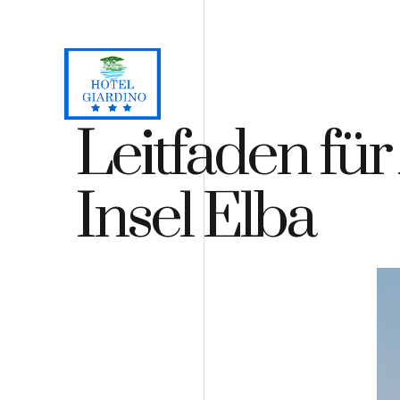
Loc. Lacona, Capoliveri - Insel Elba
+39 0565 964059
+3
H
Leitfaden für
Insel Elba