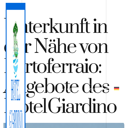
Unterkunft in
der Nähe von
Portoferraio:
Angebote des
ANGEBOT
BUCHEN
Hotel Giardino