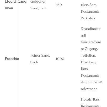
Lido di Capo
Goldener
460
ulen, Bars,
liveri
Sand, flach
Restaurants,
Parkplatz
Strandbäder
mit
barrierefreie
m Zugang,
Feiner Sand,
Toiletten,
Procchio
1000
flach
Duschen,
Bars,
Restaurants,
Amphibien‑B
adewanne
Hotels, Bars,
Restaurants,