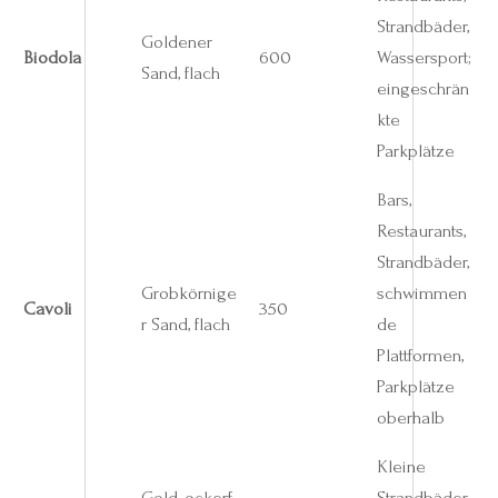
Strandbäder,
Goldener
Biodola
600
Wassersport;
Sand, flach
eingeschrän
kte
Parkplätze
Bars,
Restaurants,
Strandbäder,
Grobkörnige
schwimmen
Cavoli
350
r Sand, flach
de
Plattformen,
Parkplätze
oberhalb
Kleine
Gold‑ockerf
Strandbäder,