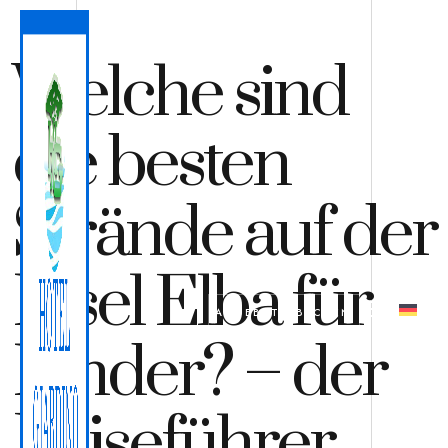
Welche sind
die besten
Strände auf der
Insel Elba für
ANGEBOT
BUCHEN
Kinder? – der
Reiseführer