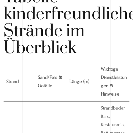
kinderfreundlich
Strände im
Überblick
Wichtige
Sand/Fels &
Dienstleistun
Strand
Länge (m)
Gefälle
gen &
Hinweise
Strandbäder,
Bars,
Restaurants,
Rettungssch