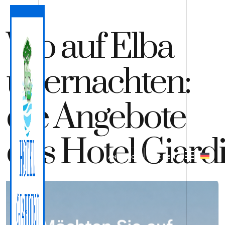
Wo auf Elba
übernachten:
die Angebote
des Hotel Giard
ANGEBOT
BUCHEN