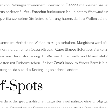
er von Rettungsschwimmern überwacht .
Lacona
mit kleinen Wellen
its anderer Surfer .
Procchio
funktioniert bei leichtem Westwind un
po Bianco
, sofern Sie keine Erfahrung haben, da ihre Wellen schnel
tstürme im Herbst und Winter im Auge behalten.
Margidore
wird oft
ak erinnert an einen Ozean‑Break .
Capo Bianco
liefert bei starkem
 weitere Herausforderung: Große westliche Swells und Maestraleböe
besten mit Einheimischen . Selbst
Cavoli
kann im Winter Barrels bie
ringen, da sich die Bedingungen schnell ändern .
f‑Spots
a dank der geographischen Lage der Insel nahezu eine Erfolgsgara
h zum Kitesurfen; im Sommer müssen jedoch strikte Startkorridore 