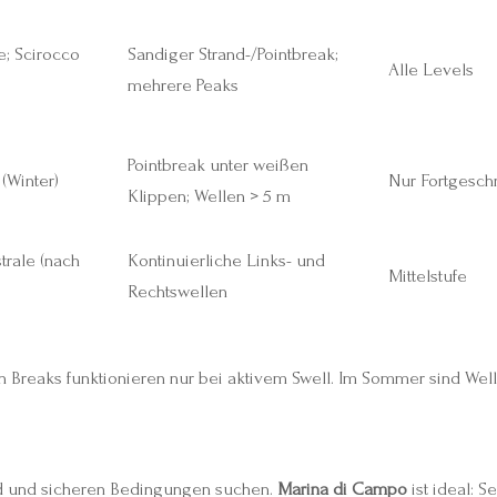
e; Scirocco
Sandiger Strand-/Pointbreak;
Alle Levels
mehrere Peaks
Pointbreak unter weißen
(Winter)
Nur Fortgeschr
Klippen; Wellen > 5 m
rale (nach
Kontinuierliche Links- und
Mittelstufe
Rechtswellen
en Breaks funktionieren nur bei aktivem Swell. Im Sommer sind Wel
nd und sicheren Bedingungen suchen.
Marina di Campo
ist ideal: S