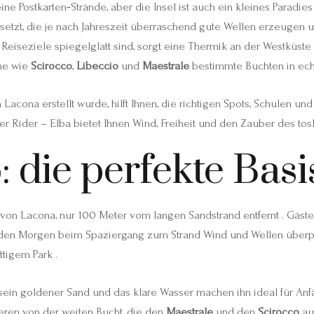
ine Postkarten‑Strände, aber die Insel ist auch ein kleines Paradies
setzt, die je nach Jahreszeit überraschend gute Wellen erzeugen 
Reiseziele spiegelglatt sind, sorgt eine Thermik an der Westküst
rme wie
Scirocco
,
Libeccio
und
Maestrale
bestimmte Buchten in echt
acona erstellt wurde, hilft Ihnen, die richtigen Spots, Schulen und
r Rider – Elba bietet Ihnen Wind, Freiheit und den Zauber des to
: die perfekte Bas
 von Lacona, nur 100 Meter vom langen Sandstrand entfernt . Gä
jeden Morgen beim Spaziergang zum Strand Wind und Wellen überprü
tigem Park .
l; sein goldener Sand und das klare Wasser machen ihn ideal für A
ieren von der weiten Bucht, die den
Maestrale
und den
Scirocco
au