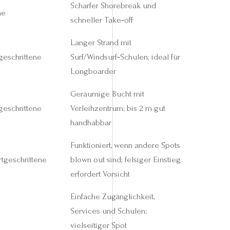
Scharfer Shorebreak und
ne
schneller Take‑off
Langer Strand mit
geschrittene
Surf/Windsurf‑Schulen; ideal für
Longboarder
Geräumige Bucht mit
geschrittene
Verleihzentrum; bis 2 m gut
handhabbar
Funktioniert, wenn andere Spots
rtgeschrittene
blown out sind; felsiger Einstieg
erfordert Vorsicht
Einfache Zugänglichkeit,
Services und Schulen;
vielseitiger Spot