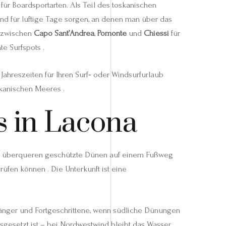
 für Boardsportarten. Als Teil des toskanischen
und für luftige Tage sorgen, an denen man über das
e zwischen
Capo Sant’Andrea
,
Pomonte
und
Chiessi
für
e Surfspots .
 Jahreszeiten für Ihren Surf‑ oder Windsurfurlaub
skanischen Meeres .
is in Lacona
ste überqueren geschützte Dünen auf einem Fußweg
fen können . Die Unterkunft ist eine
nfänger und Fortgeschrittene, wenn südliche Dünungen
sgesetzt ist – bei Nordwestwind bleibt das Wasser