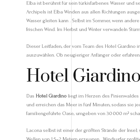
Elba ist berühmt für sein türkisfarbenes Wasser und se
Archipels ist Elba Winden aus allen Richtungen ausge
Wasser gleiten kann . Selbst im Sommer, wenn andere 
frischen Wind. Im Herbst und Winter verwandeln Stü
Dieser Leitfaden, der vom Team des Hotel Giardino in L
auszuwählen. Ob neugieriger Anfänger oder erfahrene
Hotel Giardino
Das
Hotel Giardino
liegt im Herzen des Pinienwaldes
und erreichen das Meer in fünf Minuten, sodass sie 
familiengeführte Oase, umgeben von 30 000 m² schat
Lacona selbst ist einer der größten Strände der Inse
Wellen von 1,5–2 Metern erzeugen . Windsurfer profit