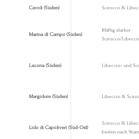
Cavoli (Süden)
Scirocco & Libec
Mäßig starker
Marina di Campo (Süden)
Scirocco/Libecci
Lacona (Süden)
Libeccio‑ und Sc
Margidore (Süden)
Libeccio & Sciro
Scirocco & Libec
Lido di Capoliveri (Süd‑Ost)
besten nach Stür