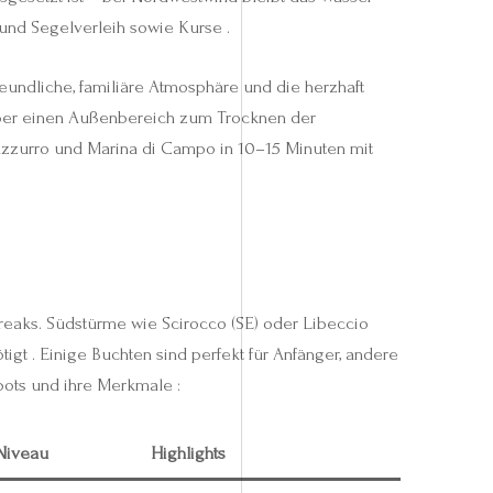
 und Segelverleih sowie Kurse .
undliche, familiäre Atmosphäre und die herzhaft
über einen Außenbereich zum Trocknen der
o Azzurro und Marina di Campo in 10–15 Minuten mit
reaks. Südstürme wie Scirocco (SE) oder Libeccio
igt . Einige Buchten sind perfekt für Anfänger, andere
pots und ihre Merkmale :
Niveau
Highlights