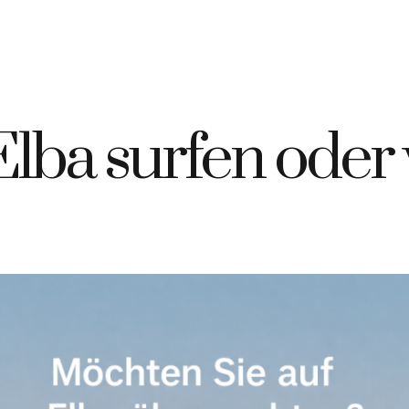
9 335 7925420
info@elbahotelgiardino.it
BUCHEN
AN
ome
Zimmer
Fähren
Insel Elba
lba surfen oder