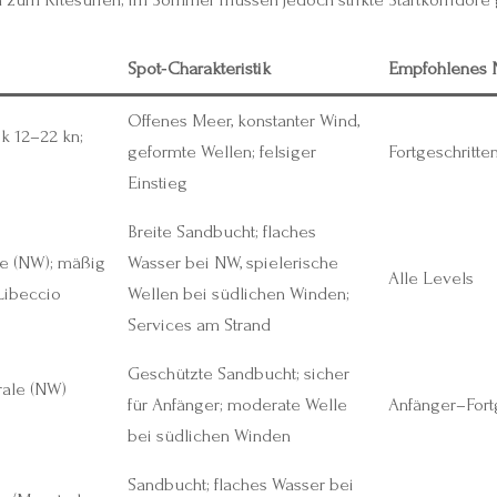
Spot‑Charakteristik
Empfohlenes 
Offenes Meer, konstanter Wind,
k 12–22 kn;
geformte Wellen; felsiger
Fortgeschritte
Einstieg
Breite Sandbucht; flaches
e (NW); mäßig
Wasser bei NW, spielerische
Alle Levels
Libeccio
Wellen bei südlichen Winden;
Services am Strand
Geschützte Sandbucht; sicher
rale (NW)
für Anfänger; moderate Welle
Anfänger–Fort
bei südlichen Winden
Sandbucht; flaches Wasser bei