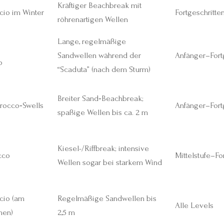
Kräftiger Beachbreak mit
cio im Winter
Fortgeschritte
röhrenartigen Wellen
Lange, regelmäßige
Sandwellen während der
Anfänger–Fort
o
“Scaduta” (nach dem Sturm)
Breiter Sand‑Beachbreak;
irocco‑Swells
Anfänger–Fort
spaßige Wellen bis ca. 2 m
Kiesel-/Riffbreak; intensive
cco
Mittelstufe–Fo
Wellen sogar bei starkem Wind
cio (am
Regelmäßige Sandwellen bis
Alle Levels
men)
2,5 m