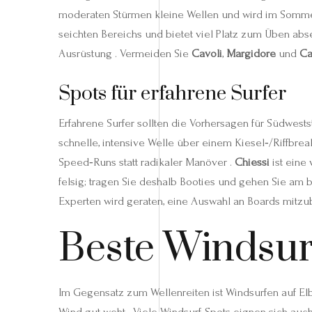
moderaten Stürmen kleine Wellen und wird im Somm
seichten Bereichs und bietet viel Platz zum Üben abse
Ausrüstung . Vermeiden Sie
Cavoli
,
Margidore
und
Ca
Spots für erfahrene Surfer
Erfahrene Surfer sollten die Vorhersagen für Südwes
schnelle, intensive Welle über einem Kiesel‑/Riffbre
Speed‑Runs statt radikaler Manöver .
Chiessi
ist eine
felsig; tragen Sie deshalb Booties und gehen Sie am 
Experten wird geraten, eine Auswahl an Boards mitzub
Beste Windsur
Im Gegensatz zum Wellenreiten ist Windsurfen auf Elb
Wind gut weht . Viele Windsurf-Spots eignen sich auc