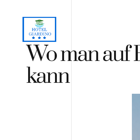
Loc. Lacona, Capoliveri - Insel Elba
+39 0565 964059
+3
H
Wo man auf E
kann