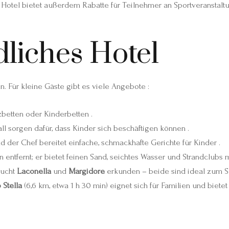
Hotel bietet außerdem Rabatte für Teilnehmer an Sportveranstal
liches Hotel
. Für kleine Gäste gibt es viele Angebote :
betten oder Kinderbetten .
ll sorgen dafür, dass Kinder sich beschäftigen können .
 der Chef bereitet einfache, schmackhafte Gerichte für Kinder .
 entfernt; er bietet feinen Sand, seichtes Wasser und Strandclubs 
Bucht
Laconella
und
Margidore
erkunden – beide sind ideal zum S
 Stella
(6,6 km, etwa 1 h 30 min) eignet sich für Familien und bietet
e