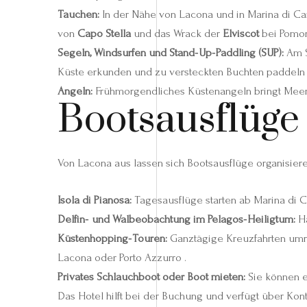
Tauchen:
In der Nähe von Lacona und in Marina di Ca
von
Capo Stella
und das Wrack der
Elviscot
bei Pomon
Segeln, Windsurfen und Stand‑Up‑Paddling (SUP):
Am S
Küste erkunden und zu versteckten Buchten paddeln 
Angeln:
Frühmorgendliches Küstenangeln bringt Meeräs
Bootsausflüge
Von Lacona aus lassen sich Bootsausflüge organisier
Isola di Pianosa:
Tagesausflüge starten ab Marina di 
Delfin‑ und Walbeobachtung im Pelagos‑Heiligtum:
Ha
Küstenhopping‑Touren:
Ganztägige Kreuzfahrten umr
Lacona oder Porto Azzurro .
Privates Schlauchboot oder Boot mieten:
Sie können e
Das Hotel hilft bei der Buchung und verfügt über Kont