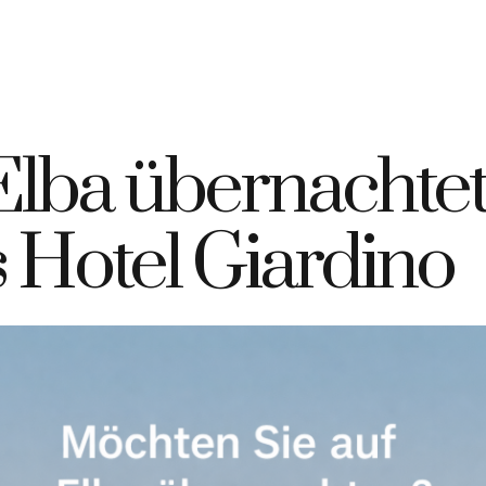
9 335 7925420
info@elbahotelgiardino.it
BUCHEN
AN
ome
Zimmer
Fähren
Insel Elba
lba übernachtet:
 Hotel Giardino