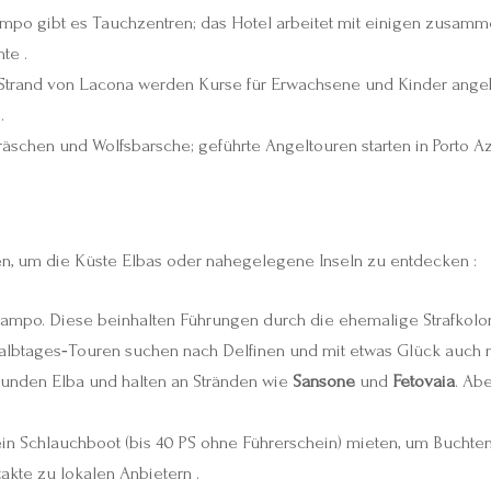
mpo gibt es Tauchzentren; das Hotel arbeitet mit einigen zusam
te .
trand von Lacona werden Kurse für Erwachsene und Kinder angebo
.
chen und Wolfsbarsche; geführte Angeltouren starten in Porto Az
en, um die Küste Elbas oder nahegelegene Inseln zu entdecken :
Campo. Diese beinhalten Führungen durch die ehemalige Strafkolo
lbtages‑Touren suchen nach Delfinen und mit etwas Glück auch n
unden Elba und halten an Stränden wie
Sansone
und
Fetovaia
. Ab
in Schlauchboot (bis 40 PS ohne Führerschein) mieten, um Buchte
akte zu lokalen Anbietern .