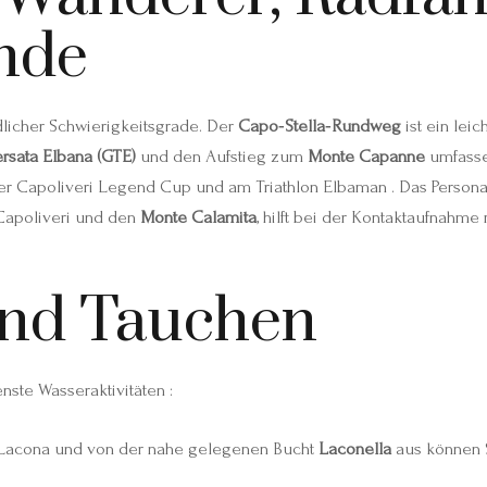
nde
licher Schwierigkeitsgrade. Der
Capo‑Stella‑Rundweg
ist ein lei
rsata Elbana (GTE)
und den Aufstieg zum
Monte Capanne
umfassen
der Capoliveri Legend Cup und am Triathlon Elbaman . Das Persona
Capoliveri und den
Monte Calamita
, hilft bei der Kontaktaufnahm
und Tauchen
nste Wasseraktivitäten :
 Lacona und von der nahe gelegenen Bucht
Laconella
aus können S