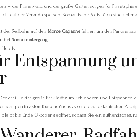
tels – der Pinienwald und der große Garten sorgen für Privatsphä
licht auf der Veranda speisen. Romantische Aktivitäten sind unter
t der Seilbahn auf den
Monte Capanne
fahren, um den Panoramabl
en bei Sonnenuntergang
.
Hotels .
für Entspannung u
r
Der drei Hektar große Park lädt zum Schlendern und Entspannen e
er wenigen intakten Küstendünensysteme des toskanischen Archipe
o bleibt bis Ende Oktober geöffnet, sodass Sie ein authentisches, 
r Wanderer, Radfa