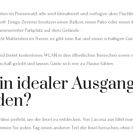
ten im Pinienwald; alle sind klimatisiert und verfügen über Flac
rt). Einige Zimmer besitzen einen Balkon, einen Patio oder einen k
ummerierter Parkplatz auf dem Gelände .
t Mahlzeiten im Freien; es gibt eine Bar und einen schattigen Gar
und bietet kostenloses WLAN in den öffentlichen Bereichen sowie e
schaft gelobt und lassen Gäste sich wie zu Hause fühlen .
ein idealer Ausgan
den?
rdino perfekt, um die Insel zu entdecken. Von Lacona aus fährt m
önnen Sie jeden Tag einen anderen Teil der Insel besuchen, ohne l