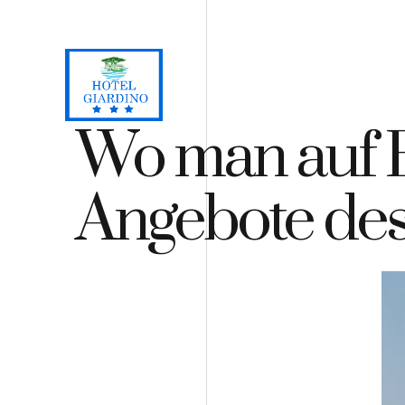
Loc. Lacona, Capoliveri - Insel Elba
+39 0565 964059
+3
H
Wo man auf E
Angebote des