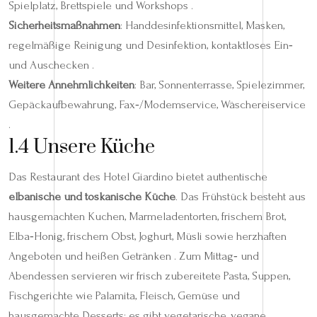
Spielplatz, Brettspiele und Workshops .
Sicherheitsmaßnahmen
: Handdesinfektionsmittel, Masken,
regelmäßige Reinigung und Desinfektion, kontaktloses Ein‑
und Auschecken .
Weitere Annehmlichkeiten
: Bar, Sonnenterrasse, Spielezimmer,
Gepäckaufbewahrung, Fax‑/Modemservice, Wäschereiservice
.
1.4 Unsere Küche
Das Restaurant des Hotel Giardino bietet authentische
elbanische und toskanische Küche
. Das Frühstück besteht aus
hausgemachten Kuchen, Marmeladentorten, frischem Brot,
Elba‑Honig, frischem Obst, Joghurt, Müsli sowie herzhaften
Angeboten und heißen Getränken . Zum Mittag‑ und
Abendessen servieren wir frisch zubereitete Pasta, Suppen,
Fischgerichte wie Palamita, Fleisch, Gemüse und
hausgemachte Desserts; es gibt vegetarische, vegane,