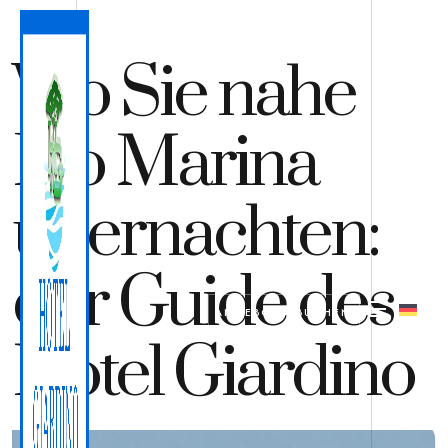
Wo Sie nahe
Rio Marina
übernachten:
der Guide des
ANGEBOT
BUCHEN
Hotel Giardino