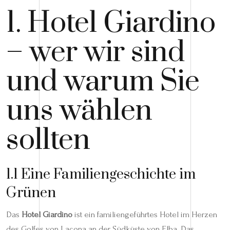
1. Hotel Giardino
– wer wir sind
und warum Sie
uns wählen
sollten
1.1 Eine Familiengeschichte im
Grünen
Das
Hotel Giardino
ist ein familiengeführtes Hotel im Herzen
des Golfes von Lacona an der Südküste von Elba. Das