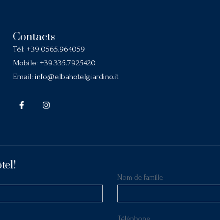
Contacts
Tél:
+39.0565.964059
Mobile:
+39.335.7925420
Email:
info@elbahotelgiardino.it
tel!
Nom de famille
Téléphone