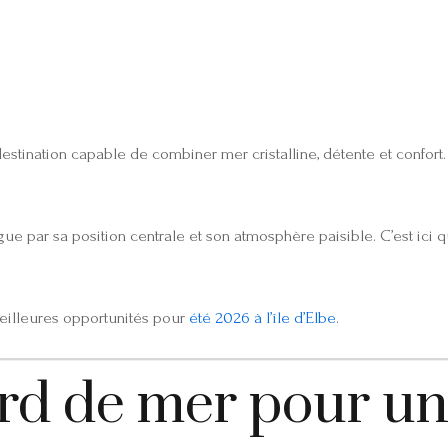
+39 335 7925420
info@elbahotelgiardino.it
RÉSERVER
D
ome
Chambres
Ferry
Île d’Elbe
stination capable de combiner mer cristalline, détente et confort. L’
ue par sa position centrale et son atmosphère paisible. C’est ici q
eilleures opportunités pour
été 2026 à l’île d’Elbe
.
rd de mer pour un